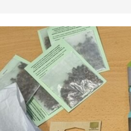
Nous cherchons des graines 
plupart des commerces.
Forcé de constater que sur L
Nous nous sommes dit que nou
pour éviter cette
catastrophe en constituant
des échanges.