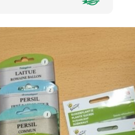
de qualité et non stériles comme dans la
iège, nous sommes pauvres, très pauvres.
s devions faire tous ce qu’il était possible
 nous même une grainothèque et proposé