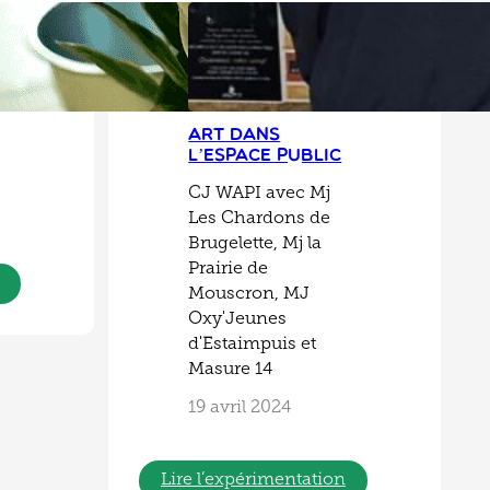
. Nous avons fait le tour de plusieurs
eureusement, le monsieur nous a avoué qu’il
e fournir, avouant que bientôt il n’y aurait plus que
ble pour éviter cette catastrophe en constituant
s pour alimenter notre grainothèque. Enfin, les
Art dans
l’espace public
CJ WAPI avec Mj
Les Chardons de
Brugelette, Mj la
Prairie de
Mouscron, MJ
Oxy'Jeunes
d'Estaimpuis et
Masure 14
19 avril 2024
Lire l’expérimentation