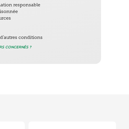
ation responsable
aisonnée
urces
 d’autres conditions
rs concernés ?
erchons des graines de qualité et non stériles