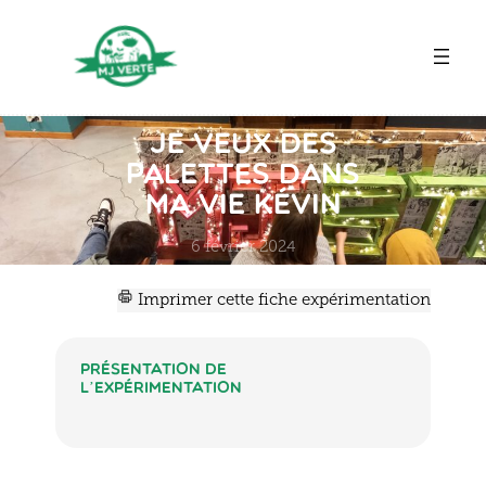
Aller
au
contenu
Je veux des
palettes dans
ma vie Kévin
6 février 2024
Imprimer cette fiche expérimentation
Présentation de
l’expérimentation